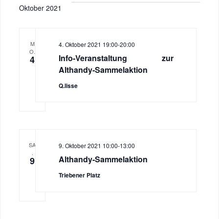
Oktober 2021
v
i
M
4. Oktober 2021 19:00
-
20:00
O.
g
Info-Veranstaltung zur
4
Althandy-Sammelaktion
a
Q.lisse
t
i
o
SA
9. Oktober 2021 10:00
-
13:00
.
Althandy-Sammelaktion
9
n
Triebener Platz