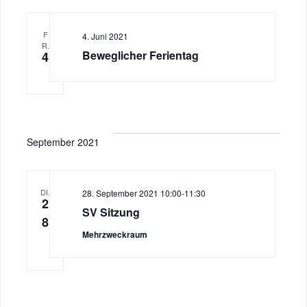
s
t
F
4. Juni 2021
R.
i
i
Beweglicher Ferientag
4
o
c
n
h
September 2021
t
e
DI.
28. September 2021 10:00
-
11:30
2
n
SV Sitzung
8
,
Mehrzweckraum
N
a