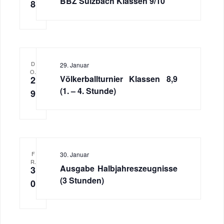
BBZ Sulzbach Klassen 9/10
8
D
29. Januar
O.
Völkerballturnier Klassen 8,9
2
(1. – 4. Stunde)
9
F
30. Januar
R.
Ausgabe Halbjahreszeugnisse
3
(3 Stunden)
0