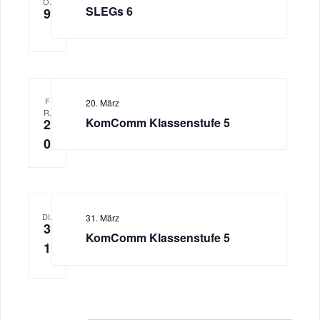
O.
SLEGs 6
9
F
20. März
R.
KomComm Klassenstufe 5
2
0
DI.
31. März
3
KomComm Klassenstufe 5
1