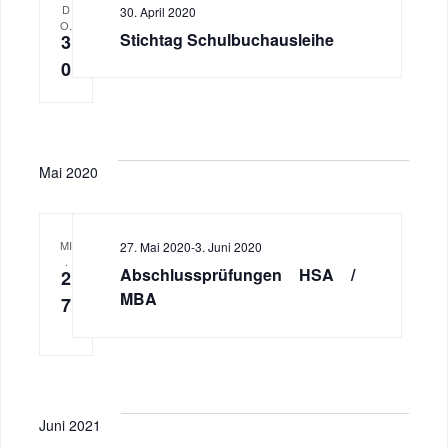
n
D
30. April 2020
c
O.
Stichtag Schulbuchausleihe
S
3
h
0
u
t
c
e
h
Mai 2020
n
-
e
MI
27. Mai 2020
-
3. Juni 2020
N
u
.
Abschlussprüfungen HSA /
2
a
MBA
7
n
v
d
i
A
g
Juni 2021
n
a