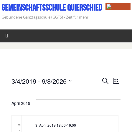
Gemeinschaftsschule Quierschied
Gebundene Ganztagsschule (GGTS) - Zeit für mehr!
3/4/2019
 - 
9/8/2026
S
V
V
L
u
D
i
e
c
e
a
s
h
t
t
r
April 2019
e
r
e
u
a
m
a
w
MI
n
3. April 2019 18:00
-
19:00
.
ä