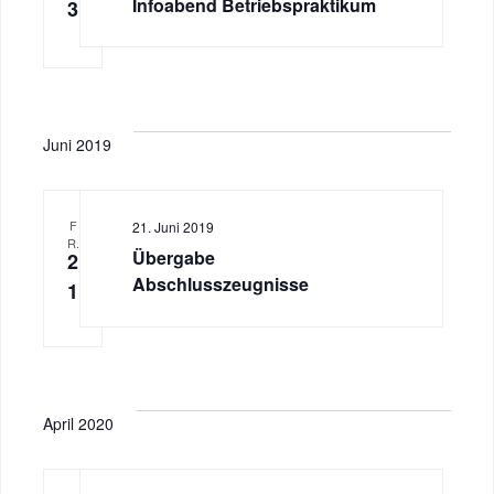
n
Infoabend Betriebspraktikum
3
s
h
l
s
t
e
n
t
a
.
l
Juni 2019
a
t
l
u
F
21. Juni 2019
R.
t
Übergabe
2
n
Abschlusszeugnisse
1
u
g
n
A
g
n
April 2020
s
e
i