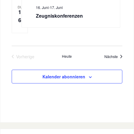
DI.
16. Juni
-
17. Juni
1
Zeugniskonferenzen
6
Vorherige
Heute
Veranstal
Nächste
Veranstaltungen
Kalender abonnieren