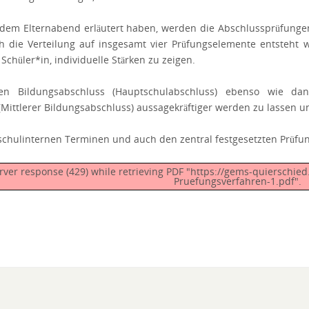
f dem Elternabend erläutert haben, werden die Abschlussprüfung
ch die Verteilung auf insgesamt vier Prüfungselemente entsteht 
Schüler*in, individuelle Stärken zu zeigen.
sten Bildungsabschluss (Hauptschulabschluss) ebenso wie 
Mittlerer Bildungsabschluss) aussagekräftiger werden zu lassen u
 schulinternen Terminen und auch den zentral festgesetzten Prüfun
ver response (429) while retrieving PDF "https://gems-quierschie
Pruefungsverfahren-1.pdf".