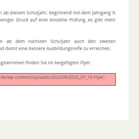
en ab diesem Schuljahr, beginnend mit dem Jahrgang 9,
weniger Druck auf eine einzelne Prüfung, es gibt mehr
dann ab dem nächsten Schuljahr auch den zweiten
nd damit eine bessere Ausbildungsreife zu erreichen.
gsterminen finden Sie im beigefügten Flyer.
d.de/wp-content/uploads/2025/09/2025_07_10-Flyer-