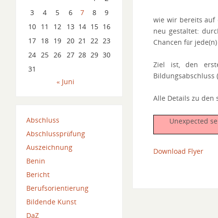
3
4
5
6
7
8
9
wie wir bereits au
10
11
12
13
14
15
16
neu gestaltet: dur
17
18
19
20
21
22
23
Chancen für jede(n) 
24
25
26
27
28
29
30
Ziel ist, den er
31
Bildungsabschluss (
« Juni
Alle Details zu den
Abschluss
Unexpected ser
Abschlussprüfung
Auszeichnung
Download Flyer
Benin
Bericht
Berufsorientierung
Bildende Kunst
DaZ