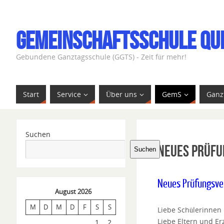
Gemeinschaftsschule Qu
Gebundene Ganztagsschule (GGTS) - Zeit für mehr!
Start
Service
Über uns
GemS
Ganz
Suchen
Neues Prüfu
Suchen
Neues Prüfungsve
August 2026
M
D
M
D
F
S
S
Liebe Schülerinnen
Liebe Eltern und Er
1
2