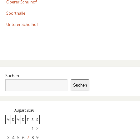
Oberer Schulhof
Sporthalle
Unterer Schulhof
Suchen
Suchen
August 2026
M
D
M
D
F
S
S
1
2
3
4
5
6
7
8
9