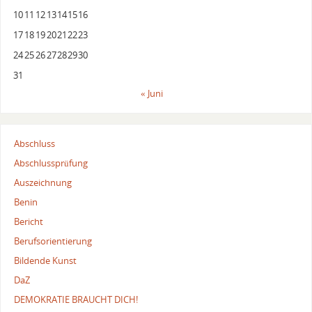
10
11
12
13
14
15
16
17
18
19
20
21
22
23
24
25
26
27
28
29
30
31
« Juni
Abschluss
Abschlussprüfung
Auszeichnung
Benin
Bericht
Berufsorientierung
Bildende Kunst
DaZ
DEMOKRATIE BRAUCHT DICH!