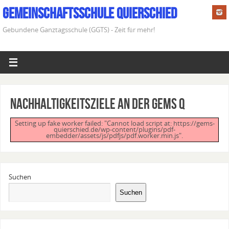
Gemeinschaftsschule Quierschied
Gebundene Ganztagsschule (GGTS) - Zeit für mehr!
Nachhaltigkeitsziele an der Gems Q
Setting up fake worker failed: "Cannot load script at: https://gems-
quierschied.de/wp-content/plugins/pdf-
embedder/assets/js/pdfjs/pdf.worker.min.js".
Suchen
Suchen