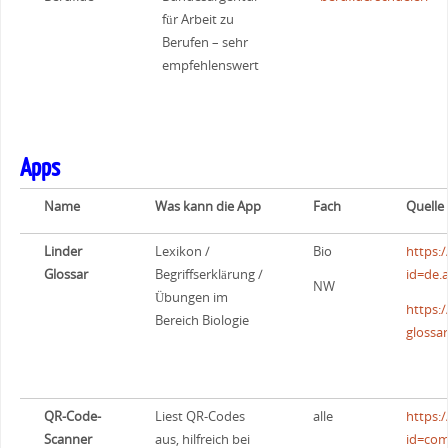
für Arbeit zu
Berufen – sehr
empfehlenswert
Apps
Name
Was kann die App
Fach
Quelle
Linder
Lexikon /
Bio
https:
Glossar
Begriffserklärung /
id=de.
NW
Übungen im
https:
Bereich Biologie
glossa
QR-Code-
Liest QR-Codes
alle
https:
Scanner
aus, hilfreich bei
id=com