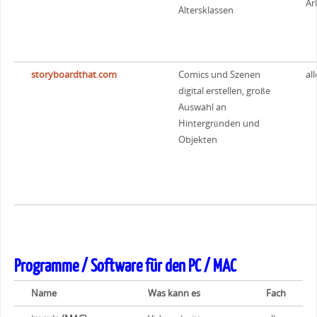
Ar
Altersklassen
storyboardthat.com
Comics und Szenen
all
digital erstellen, große
Auswahl an
Hintergründen und
Objekten
quizizz.com
Interaktives Quiz,
all
ähnlich wie kahoot,
man sieht wer welche
Programme / Software für den PC / MAC
Punkte erreicht hat, +
weitere Vorteile
Name
Was kann es
Fach
gegenüber kahoot