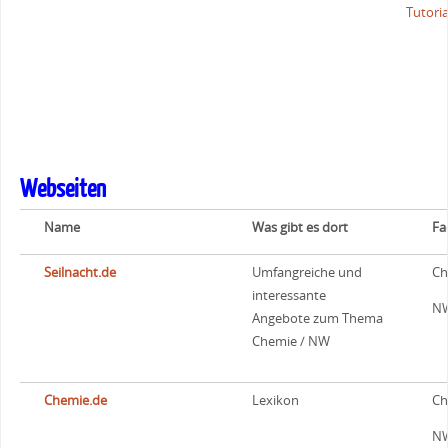
Tutoria
Phyphox
TIPP!
NW
https:
id=de.
Super App der
Bio
RWTH Aachen, die
Chemie
auf die Sensoren
Webseiten
https:
des Smartphones
Physik
zugreifen kann
Name
Was gibt es dort
Fa
Mathe
(Luftdruck,
Helligkeit,
Seilnacht.de
Umfangreiche und
Ch
Beschleunigung,
interessante
N
etc.). Experimente
Angebote zum Thema
im Smartphone!
Chemie / NW
Chemie.de
Lexikon
Ch
N