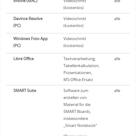
imovie (MAC)
Videoschnitt
alle
(kostenlos)
Davince Resolve
Videoschnitt
alle
(PC)
(kostenlos)
https://phet.colorado.edu/
Tausende
NW
Simulationen und
Windows Foto App
Videoschnitt
interaktive Modelle,
(PC)
(kostenlos)
sehr empfehlenswert
Libre Office
Textverarbeitung,
alle
Tabellenkalkulation,
Präsentationen,
tinkercad
Browserbasiertes
all
MS-Office-Ersatz
CAD-Programm,
SMART Suite
Software zum
alle
einfache Einbindung
erstellen von
der Schüler
Material für die
SMART Boards,
insbesondere
„Smart Notebook“