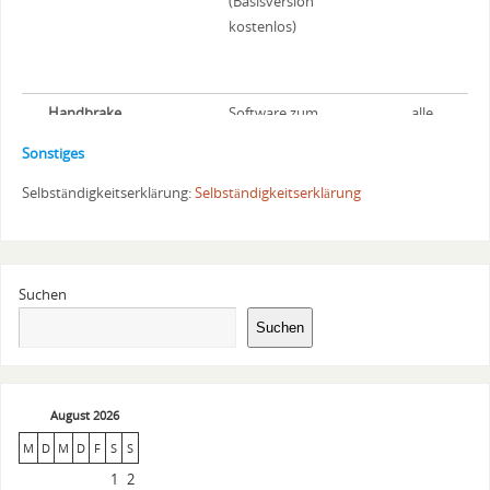
(Basisversion
kostenlos)
Handbrake
Software zum
alle
Konvertieren,
Sonstiges
Verkleinern, etc.
von Videos.
Selbständigkeitserklärung:
Selbständigkeitserklärung
(kostenlos)
Kugelwolkenmodell
Kugelwolkenmodell
NW
Suchen
in 3D für Windos,
(Uni Rostock)
Ph
Suchen
Mac und Linux
Ch
August 2026
M
D
M
D
F
S
S
1
2