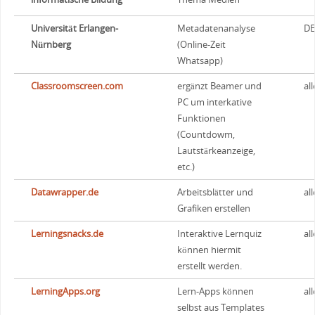
Universität Erlangen-
Metadatenanalyse
DE
Nürnberg
(Online-Zeit
Whatsapp)
Classroomscreen.com
ergänzt Beamer und
all
PC um interkative
Funktionen
(Countdowm,
Lautstärkeanzeige,
etc.)
Datawrapper.de
Arbeitsblätter und
all
Grafiken erstellen
Lerningsnacks.de
Interaktive Lernquiz
all
können hiermit
erstellt werden.
LerningApps.org
Lern-Apps können
all
selbst aus Templates