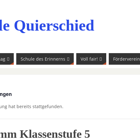
le Quierschied
tag
Schule des Erinnerns
Voll fair!
Förderverein
ungen
ung hat bereits stattgefunden.
m Klassenstufe 5