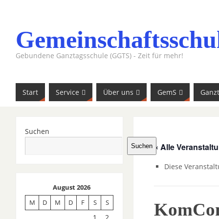
Gemeinschaftsschu
Gebundene Ganztagsschule (GGTS) - Zeit für mehr!
Start
Service
Über uns
GemS
Ganz
Suchen
« Alle Veranstalt
Suchen
Diese Veranstalt
August 2026
M
D
M
D
F
S
S
KomCom
1
2