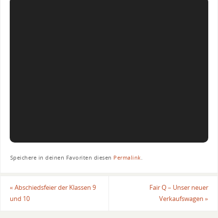
Speichere in deinen Favoriten diesen
Permalink
.
«
Abschiedsfeier der Klassen 9
Fair Q – Unser neuer
und 10
Verkaufswagen
»