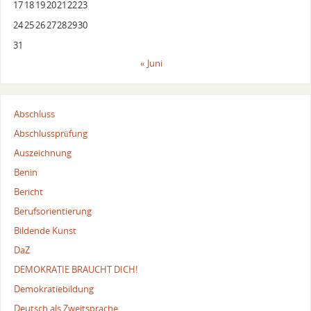
17
18
19
20
21
22
23
24
25
26
27
28
29
30
31
« Juni
Abschluss
Abschlussprüfung
Auszeichnung
Benin
Bericht
Berufsorientierung
Bildende Kunst
DaZ
DEMOKRATIE BRAUCHT DICH!
Demokratiebildung
Deutsch als Zweitsprache