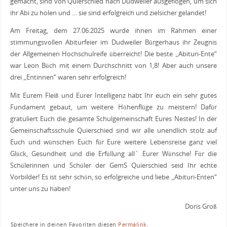
gemacht, sind von Quierschied nach Dudweiler ausgeflogen, um sich
ihr Abi zu holen und … sie sind erfolgreich und zielsicher gelandet!
Am Freitag, dem 27.06.2025 wurde ihnen im Rahmen einer
stimmungsvollen Abiturfeier im Dudweiler Bürgerhaus ihr Zeugnis
der Allgemeinen Hochschulreife überreicht! Die beste „Abituri-Ente“
war Leon Büch mit einem Durchschnitt von 1,8! Aber auch unsere
drei „Entinnen“ waren sehr erfolgreich!
Mit Eurem Fleiß und Eurer Intelligenz habt Ihr euch ein sehr gutes
Fundament gebaut, um weitere Höhenflüge zu meistern! Dafür
gratuliert Euch die gesamte Schulgemeinschaft Eures Nestes! In der
Gemeinschaftsschule Quierschied sind wir alle unendlich stolz auf
Euch und wünschen Euch für Eure weitere Lebensreise ganz viel
Glück, Gesundheit und die Erfüllung all` Eurer Wünsche! Für die
Schülerinnen und Schüler der GemS Quierschied seid Ihr echte
Vorbilder! Es ist sehr schön, so erfolgreiche und liebe „Abituri-Enten“
unter uns zu haben!
Doris Groß
Speichere in deinen Favoriten diesen
Permalink
.