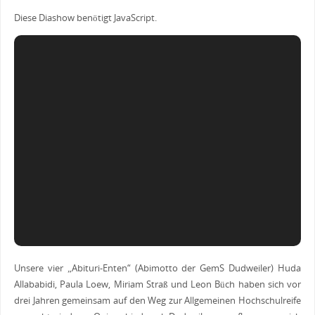
Diese Diashow benötigt JavaScript.
Unsere vier „Abituri-Enten“ (Abimotto der GemS Dudweiler) Huda
Allababidi, Paula Loew, Miriam Straß und Leon Büch haben sich vor
drei Jahren gemeinsam auf den Weg zur Allgemeinen Hochschulreife