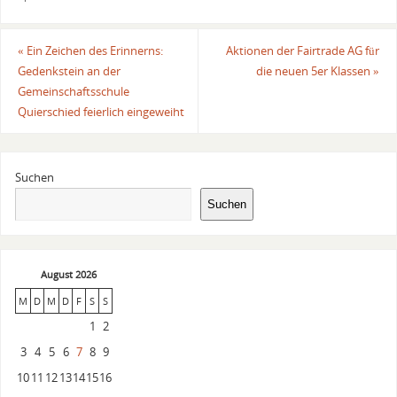
«
Ein Zeichen des Erinnerns:
Aktionen der Fairtrade AG für
Gedenkstein an der
die neuen 5er Klassen
»
Gemeinschaftsschule
Quierschied feierlich eingeweiht
Suchen
Suchen
August 2026
M
D
M
D
F
S
S
1
2
3
4
5
6
7
8
9
10
11
12
13
14
15
16