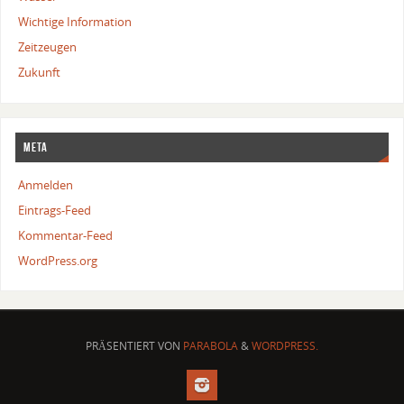
Wichtige Information
Zeitzeugen
Zukunft
Meta
Anmelden
Eintrags-Feed
Kommentar-Feed
WordPress.org
PRÄSENTIERT VON
PARABOLA
&
WORDPRESS.