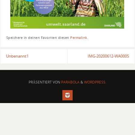
Speichere in deinen Favoriten diesen
Permalink
.
Unbenannt1
IMG-20200612-WA0005
PRÄSENTIERT VON
PARABOLA
&
WORDPRESS.