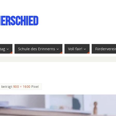
ierschied
tag
Schule des Erinnerns
Voll fair!
Förderverei
e beträgt
900 × 1600
Pixel