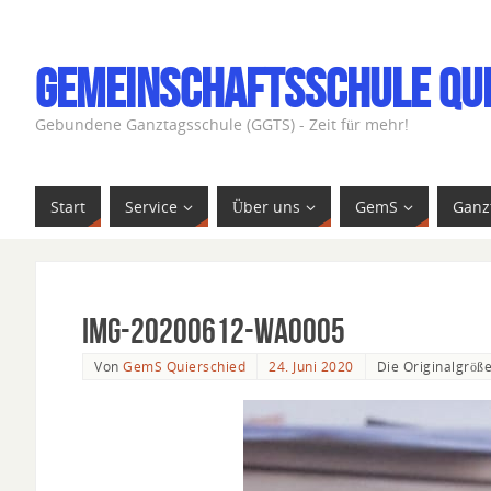
Gemeinschaftsschule Qu
Gebundene Ganztagsschule (GGTS) - Zeit für mehr!
Start
Service
Über uns
GemS
Ganz
IMG-20200612-WA0005
Von
GemS Quierschied
24. Juni 2020
Die Originalgröß