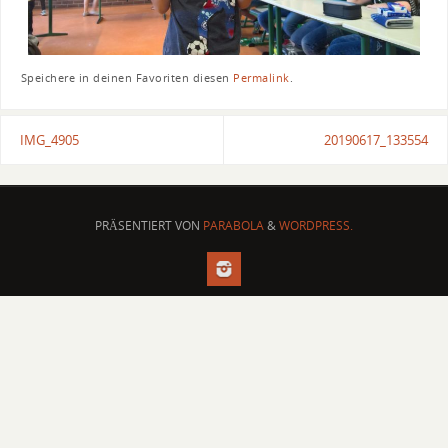
Speichere in deinen Favoriten diesen
Permalink
.
IMG_4905
20190617_133554
PRÄSENTIERT VON
PARABOLA
&
WORDPRESS.