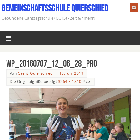
Gemeinschaftsschule Quierschied
Gebundene Ganztagsschule (GGTS) - Zeit für mehr!
WP_20160707_12_06_28_Pro
Von
GemS Quierschied
18. Juni 2019
Die Originalgröße beträgt
3264 × 1840
Pixel