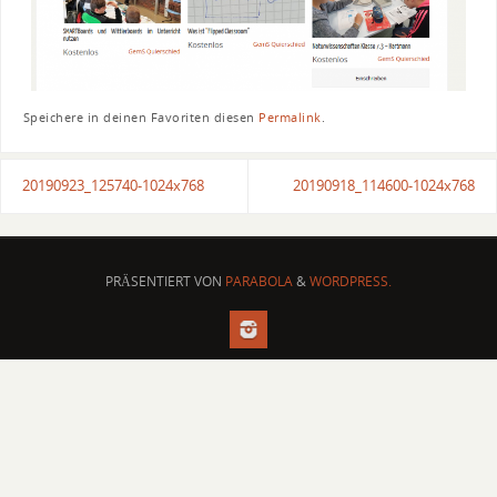
Speichere in deinen Favoriten diesen
Permalink
.
20190923_125740-1024x768
20190918_114600-1024x768
PRÄSENTIERT VON
PARABOLA
&
WORDPRESS.