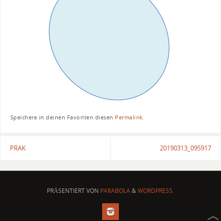
Speichere in deinen Favoriten diesen
Permalink
.
PRAK
20190313_095917
PRÄSENTIERT VON
PARABOLA
&
WORDPRESS.