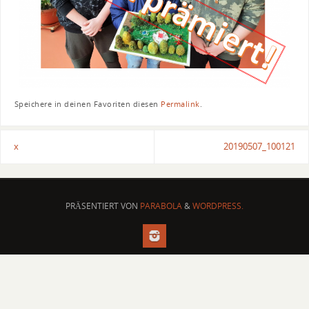
Speichere in deinen Favoriten diesen
Permalink
.
x
20190507_100121
PRÄSENTIERT VON
PARABOLA
&
WORDPRESS.