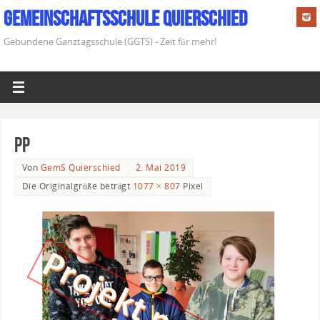
Gemeinschaftsschule Quierschied
Gebundene Ganztagsschule (GGTS) - Zeit für mehr!
PP
Von
GemS Quierschied
2. Mai 2019
Die Originalgröße beträgt
1077 × 807
Pixel