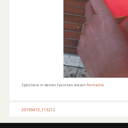
Speichere in deinen Favoriten diesen
Permalink
.
20190415_113212