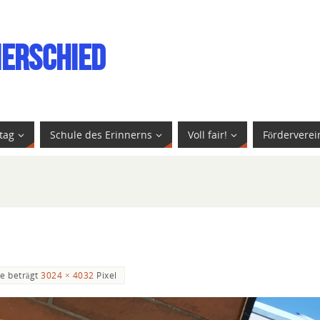
ierschied
tag
Schule des Erinnerns
Voll fair!
Förderverei
ße beträgt
3024 × 4032
Pixel