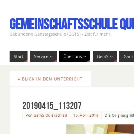
Gemeinschaftsschule Qu
Gebundene Ganztagsschule (GGTS) - Zeit für mehr!
Start
Service
Über uns
GemS
Ganz
«
BLICK IN DEN UNTERRICHT
20190415_113207
Von
GemS Quierschied
15. April 2019
Die Originalgrö