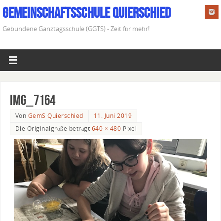
Gemeinschaftsschule Quierschied
Gebundene Ganztagsschule (GGTS) - Zeit für mehr!
IMG_7164
Von
GemS Quierschied
11. Juni 2019
Die Originalgröße beträgt
640 × 480
Pixel