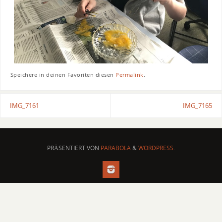
Speichere in deinen Favoriten diesen
Permalink
.
IMG_7161
IMG_7165
PRÄSENTIERT VON
PARABOLA
&
WORDPRESS.