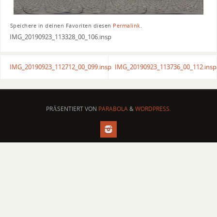
Speichere in deinen Favoriten diesen
Permalink
.
IMG_20190923_113328_00_106.insp
IMG_20190923_112712_00_099.insp
IMG_20190923_113736_00_112.insp
PRÄSENTIERT VON
PARABOLA
&
WORDPRESS.