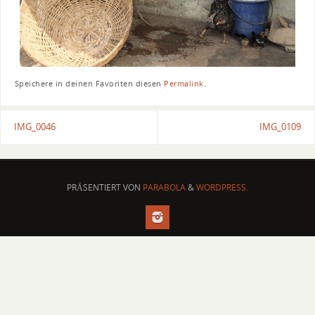
Speichere in deinen Favoriten diesen
Permalink
.
IMG_0046
IMG_0109
PRÄSENTIERT VON
PARABOLA
&
WORDPRESS.