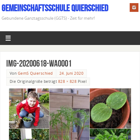
Gemeinschaftsschule Quierschied
Gebundene Ganztagsschule (GGTS) - Zeit für mehr!
IMG-20200618-WA0001
Von
GemS Quierschied
24. Juni 2020
Die Originalgröße beträgt
828 × 828
Pixel