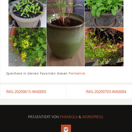
Speichere in deinen Favoriten diesen
Permalink
.
IMG-20200615-WA0005
IMG-20200703-WA0004
PRÄSENTIERT VON
PARABOLA
&
WORDPRESS.