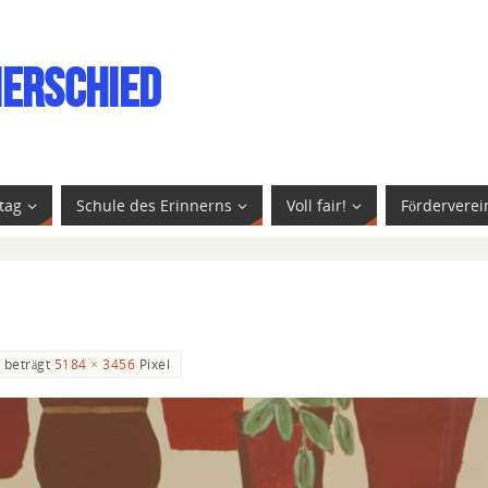
ierschied
tag
Schule des Erinnerns
Voll fair!
Förderverei
 beträgt
5184 × 3456
Pixel