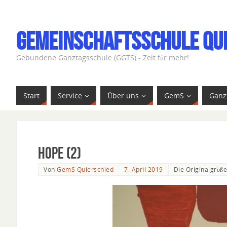
Gemeinschaftsschule Qu
Gebundene Ganztagsschule (GGTS) - Zeit für mehr!
Start
Service
Über uns
GemS
Ganz
Hope (2)
Von
GemS Quierschied
7. April 2019
Die Originalgröße