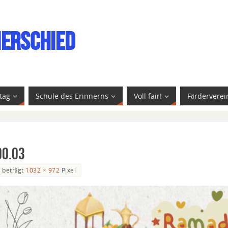
ierschied
tag
Schule des Erinnerns
Voll fair!
Förderverei
00.03
e beträgt
1032 × 972
Pixel