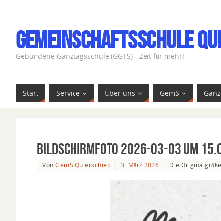
Gemeinschaftsschule Qu
Gebundene Ganztagsschule (GGTS) - Zeit für mehr!
Start
Service
Über uns
GemS
Ganz
Bildschirmfoto 2026-03-03 um 15.
Von
GemS Quierschied
3. März 2026
Die Originalgröß