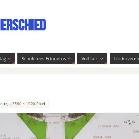
ierschied
tag
Schule des Erinnerns
Voll fair!
Förderverei
beträgt
2560 × 1920
Pixel