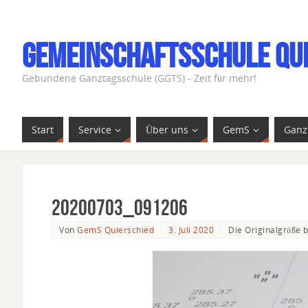
Gemeinschaftsschule Qu
Gebundene Ganztagsschule (GGTS) - Zeit für mehr!
Start
Service
Über uns
GemS
Ganz
20200703_091206
Von
GemS Quierschied
3. Juli 2020
Die Originalgröße 