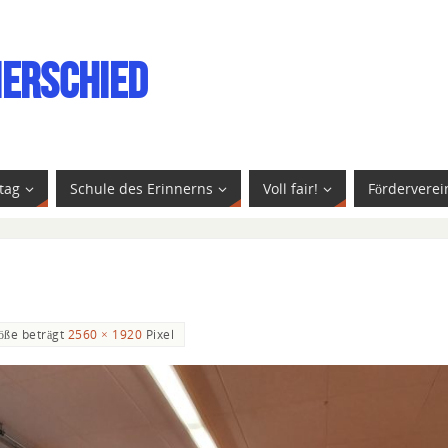
ierschied
tag
Schule des Erinnerns
Voll fair!
Förderverei
öße beträgt
2560 × 1920
Pixel