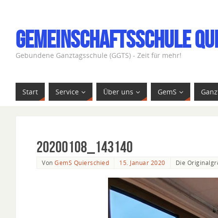
Gemeinschaftsschule Qu
Gebundene Ganztagsschule (GGTS) - Zeit für mehr!
Start
Service
Über uns
GemS
Ganz
20200108_143140
Von
GemS Quierschied
15. Januar 2020
Die Originalgr