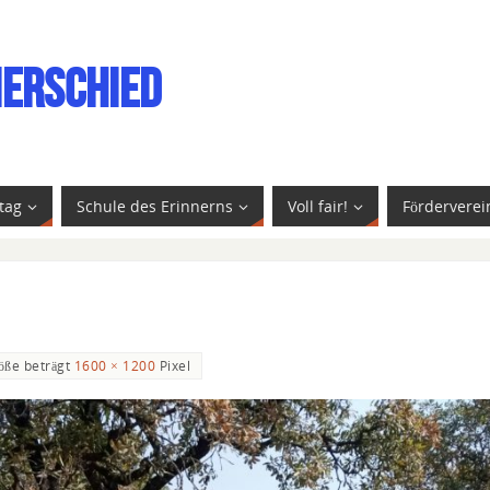
ierschied
tag
Schule des Erinnerns
Voll fair!
Förderverei
öße beträgt
1600 × 1200
Pixel