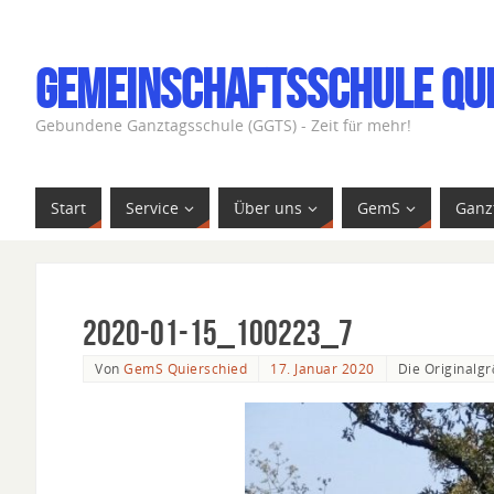
Gemeinschaftsschule Qu
Gebundene Ganztagsschule (GGTS) - Zeit für mehr!
Start
Service
Über uns
GemS
Ganz
2020-01-15_100223_7
Von
GemS Quierschied
17. Januar 2020
Die Originalgr