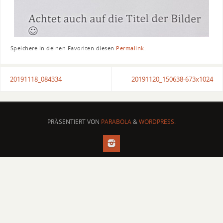
Speichere in deinen Favoriten diesen
Permalink
.
20191118_084334
20191120_150638-673x1024
PRÄSENTIERT VON
PARABOLA
&
WORDPRESS.