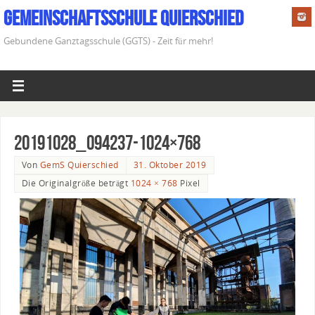
Gemeinschaftsschule Quierschied
Gebundene Ganztagsschule (GGTS) - Zeit für mehr!
20191028_094237-1024×768
Von
GemS Quierschied
31. Oktober 2019
Die Originalgröße beträgt
1024 × 768
Pixel