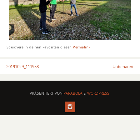
Speichere in deinen Favoriten diesen
Permalink
.
20191029_111958
Unbenannt
PRÄSENTIERT VON
PARABOLA
&
WORDPRESS.