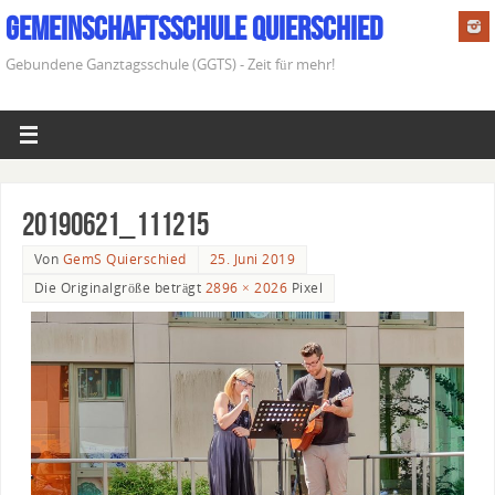
Gemeinschaftsschule Quierschied
Gebundene Ganztagsschule (GGTS) - Zeit für mehr!
20190621_111215
Von
GemS Quierschied
25. Juni 2019
Die Originalgröße beträgt
2896 × 2026
Pixel