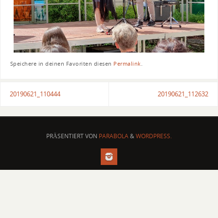
Speichere in deinen Favoriten diesen
Permalink
.
20190621_110444
20190621_112632
PRÄSENTIERT VON
PARABOLA
&
WORDPRESS.