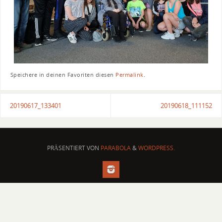
Speichere in deinen Favoriten diesen
Permalink
.
20190617_133401
20190618_111152
PRÄSENTIERT VON
PARABOLA
&
WORDPRESS.