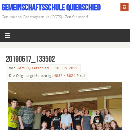
Gemeinschaftsschule Quierschied
Gebundene Ganztagsschule (GGTS) - Zeit für mehr!
20190617_133502
Von
GemS Quierschied
18. Juni 2019
Die Originalgröße beträgt
4032 × 3024
Pixel