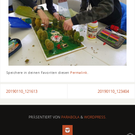
Speichere in deinen Favoriten diesen
Permalink
.
20190110_121613
20190110_123404
PRÄSENTIERT VON
PARABOLA
&
WORDPRESS.