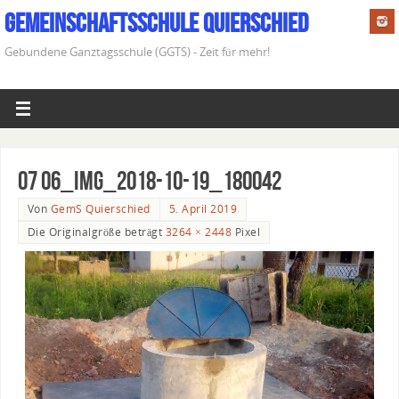
Gemeinschaftsschule Quierschied
Gebundene Ganztagsschule (GGTS) - Zeit für mehr!
07 06_IMG_2018-10-19_180042
Von
GemS Quierschied
5. April 2019
Die Originalgröße beträgt
3264 × 2448
Pixel