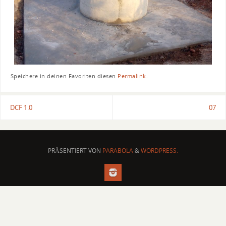
Speichere in deinen Favoriten diesen
Permalink
.
DCF 1.0
07
PRÄSENTIERT VON
PARABOLA
&
WORDPRESS.